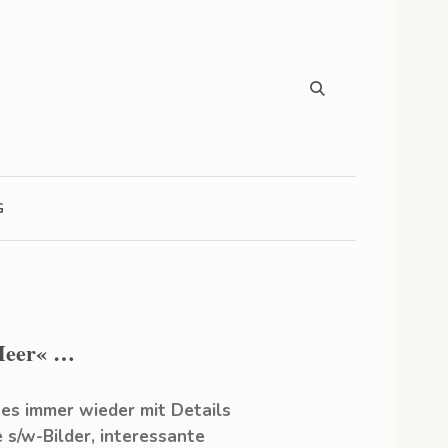
G
 Meer« …
 es immer wieder mit Details
 s/w-Bilder, interessante