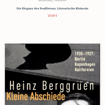
Belletristik
Feuilleton
Die Eleganz des Feuilletons. Literarische Kleinode
18,00
€