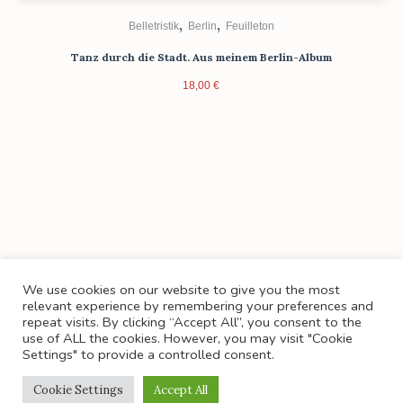
,
,
Belletristik
Berlin
Feuilleton
Tanz durch die Stadt. Aus meinem Berlin-Album
18,00
€
We use cookies on our website to give you the most
relevant experience by remembering your preferences and
repeat visits. By clicking “Accept All”, you consent to the
KONTAKT
PRESSE
BUCHHANDEL
AGB
use of ALL the cookies. However, you may visit "Cookie
WIDERRUFSRECHT
DATENSCHUTZERKLÄRUNG
Settings" to provide a controlled consent.
PRODUKTSICHERHEIT
IMPRESSUM
Cookie Settings
Accept All