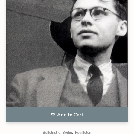
Add to Cart
,
,
Belletristik
Berlin
Feuilleton