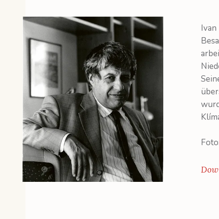
Ivan
Besa
arbei
Nied
Sein
übe
wurd
Klím
Foto:
Down