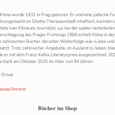
 Klima wurde 1931 in Prag geboren. Er und eine jüdische 
tzungsmacht im Ghetto Theresienstadt inhaftiert, konnten 
tete Ivan Klíma als Journalist, u.a. bei der später verbotenen 
erschlagung des Prager Frühlings 1968 erhielt Klíma in de
e zahlreichen Bücher, darunter Welterfolge wie »Liebe und
rsetzt. Trotz zahlreicher Angebote, im Ausland zu leben, blie
e er mit dem Franz-Kafka-Literaturpreis ausgezeichnet, 201
a starb am Oktober 2025 im Alter von 94 Jahren.
 Privat
load Porträt
Bücher im Shop