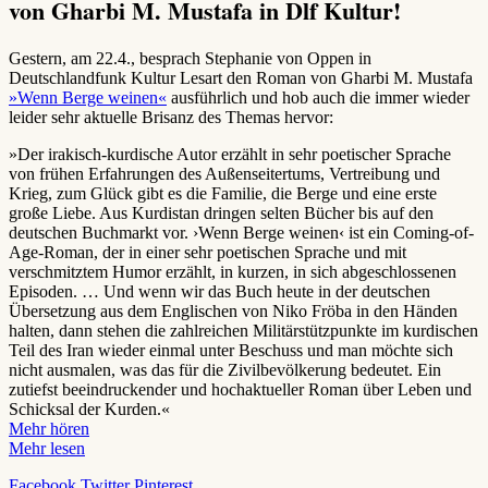
von Gharbi M. Mustafa in Dlf Kultur!
Gestern, am 22.4., besprach Stephanie von Oppen in
Deutschlandfunk Kultur Lesart den Roman von Gharbi M. Mustafa
»Wenn Berge weinen«
ausführlich und hob auch die immer wieder
leider sehr aktuelle Brisanz des Themas hervor:
»Der irakisch-kurdische Autor erzählt in sehr poetischer Sprache
von frühen Erfahrungen des Außenseitertums, Vertreibung und
Krieg, zum Glück gibt es die Familie, die Berge und eine erste
große Liebe. Aus Kurdistan dringen selten Bücher bis auf den
deutschen Buchmarkt vor. ›Wenn Berge weinen‹ ist ein Coming-of-
Age-Roman, der in einer sehr poetischen Sprache und mit
verschmitztem Humor erzählt, in kurzen, in sich abgeschlossenen
Episoden. … Und wenn wir das Buch heute in der deutschen
Übersetzung aus dem Englischen von Niko Fröba in den Händen
halten, dann stehen die zahlreichen Militärstützpunkte im kurdischen
Teil des Iran wieder einmal unter Beschuss und man möchte sich
nicht ausmalen, was das für die Zivilbevölkerung bedeutet. Ein
zutiefst beeindruckender und hochaktueller Roman über Leben und
Schicksal der Kurden.«
Mehr hören
Mehr lesen
Facebook
Twitter
Pinterest