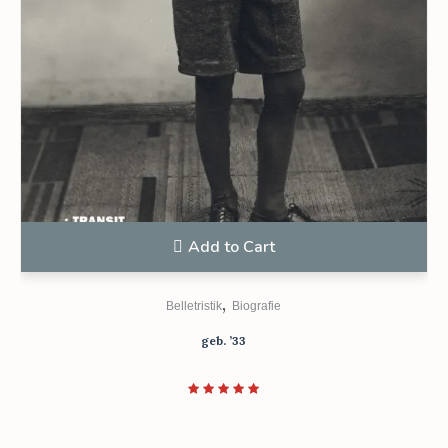
Add to Cart
,
Belletristik
Biografie
geb. ’33