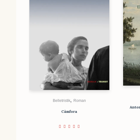
,
Belletristik
Roman
Anton
Càmfora