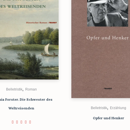
,
Belletristik
Roman
ia Forster. Die Schwester des
,
Weltreisenden
Belletristik
Erzählung
Opfer und Henker