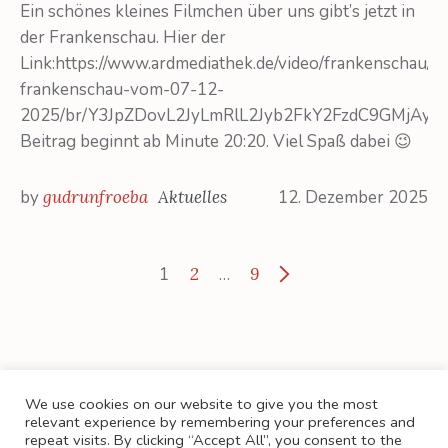
Ein schönes kleines Filmchen über uns gibt’s jetzt in
der Frankenschau. Hier der
Link:https://www.ardmediathek.de/video/frankenschau/di
frankenschau-vom-07-12-
2025/br/Y3JpZDovL2JyLmRlL2Jyb2FkY2FzdC9GMjA
Beitrag beginnt ab Minute 20:20. Viel Spaß dabei 😉
by
gudrunfroeba
Aktuelles
12. Dezember 2025
1
2
…
9
We use cookies on our website to give you the most
relevant experience by remembering your preferences and
repeat visits. By clicking “Accept All”, you consent to the
KONTAKT
PRESSE
BUCHHANDEL
AGB